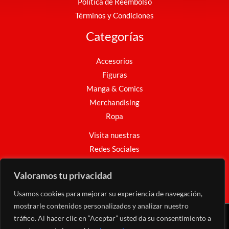
Política de Reembolso
Términos y Condiciones
Categorías
Accesorios
Figuras
Manga & Comics
Merchandising
Ropa
Visita nuestras
Redes Sociales
Facebook
Instagram
WhatsApp
Valoramos tu privacidad
Usamos cookies para mejorar su experiencia de navegación,
mostrarle contenidos personalizados y analizar nuestro
tráfico. Al hacer clic en “Aceptar” usted da su consentimiento a
Copyright © 2026 Nakama Mundo Friki