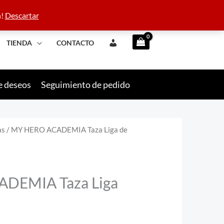
 42 09 10
n!
Descartar
TIENDA
CONTACTO
e deseos
Seguimiento de pedido
as
/ MY HERO ACADEMIA Taza Liga de
DEMIA Taza Liga