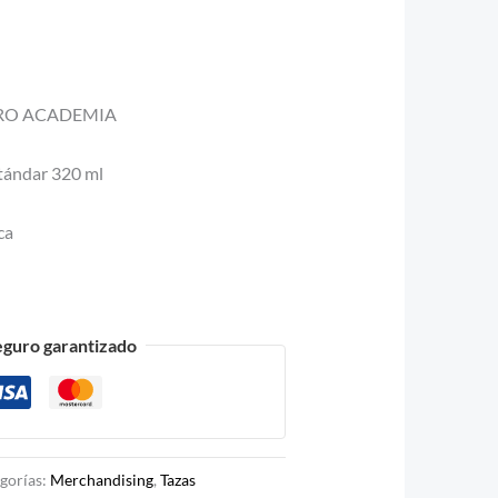
RO ACADEMIA
tándar 320 ml
ca
eguro garantizado
gorías:
Merchandising
,
Tazas