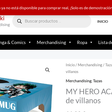
22 21 05 23
nakamamundofriki@gmail.com
+34 682
ya no está disponible para comprar real, ¡Solo es de demostració
Búsqueda
ki
de
productos
INICIO
dising
ga & Comics
Merchandising
Ropa
Lista d
Inicio
/
Merchandising
/
Taz
villanos
Merchandising
,
Tazas
MY HERO ACA
de villanos