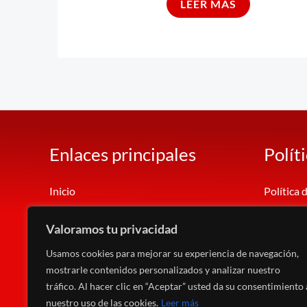
LEER MÁS
Enlaces principales
Polít
Inicio
Política 
Tienda
Aviso leg
Valoramos tu privacidad
Contacto
Política 
Mi Cuenta
Política
Usamos cookies para mejorar su experiencia de navegación,
Carrito
Términos
mostrarle contenidos personalizados y analizar nuestro
tráfico. Al hacer clic en “Aceptar” usted da su consentimiento 
nuestro uso de las cookies.
Leer más