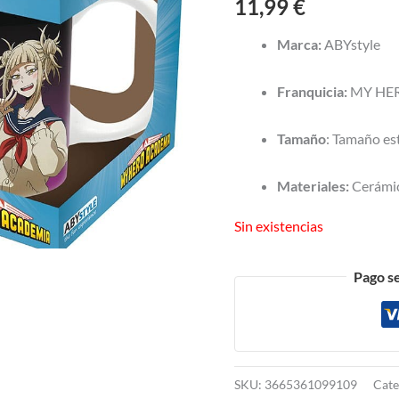
11,99
€
Marca:
ABYstyle
Franquicia:
MY HE
Tamaño
: Tamaño es
Materiales:
Cerámi
Sin existencias
Pago s
SKU:
3665361099109
Cate