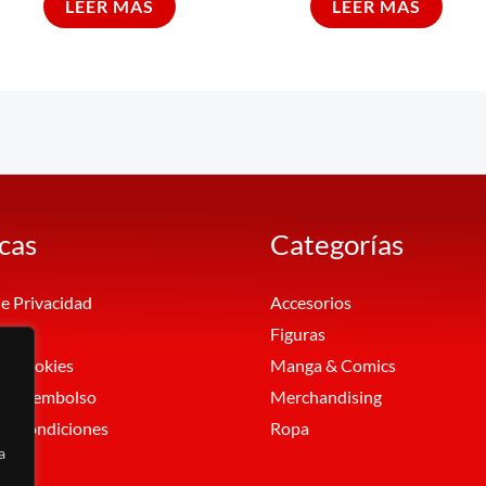
LEER MÁS
LEER MÁS
icas
Categorías
de Privacidad
Accesorios
al
Figuras
de Cookies
Manga & Comics
 de Reembolso
Merchandising
 y Condiciones
Ropa
a