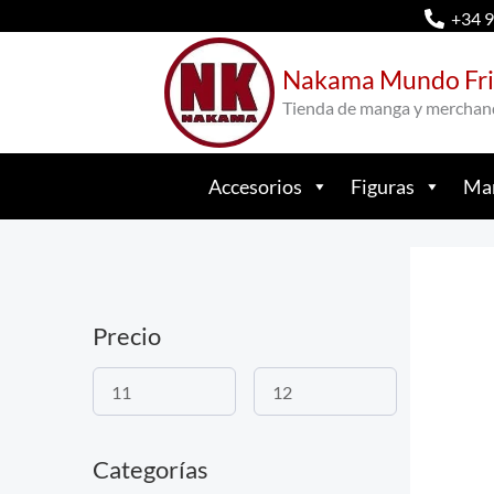
Ir
+34 9
al
Nakama Mundo Fri
contenido
Tienda de manga y merchan
Accesorios
Figuras
Man
Precio
Categorías