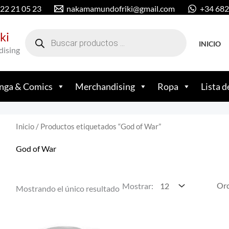
22 21 05 23
nakamamundofriki@gmail.com
+34 682
Búsqueda
ki
de
productos
INICIO
dising
ga & Comics
Merchandising
Ropa
Lista d
Inicio
/ Productos etiquetados “God of War”
God of War
Mostrar:
Mostrando el único resultado