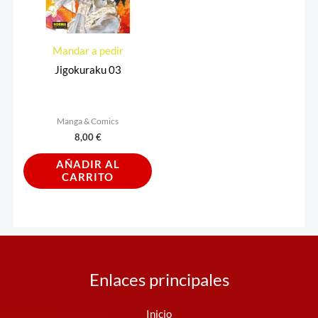
Mandar a pedir
Jigokuraku 03
Manga & Comics
8,00
€
AÑADIR AL
CARRITO
Enlaces principales
Inicio