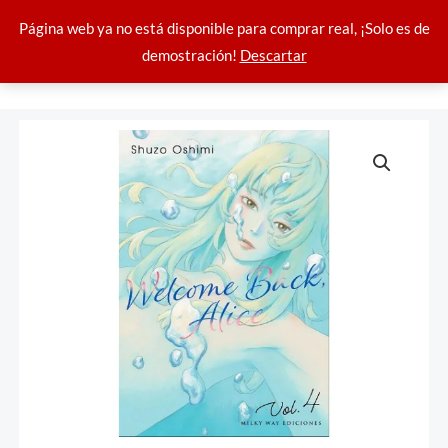
Ir
cantidad
Página web ya no está disponible para comprar real, ¡Solo es de
al
demostración!
Descartar
contenido
Welcome
back,
Alice
04
cantidad