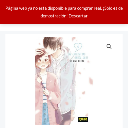
Ir
04
Página web ya no está disponible para comprar real, ¡Solo es de
al
cantidad
demostración!
Descartar
contenido
Una
enfermedad
llamada
amor
04
cantidad