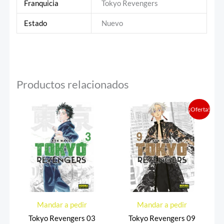
Franquicia
Tokyo Revengers
Estado
Nuevo
Productos relacionados
El
El
¡Oferta!
precio
precio
original
actual
era:
es:
16,00 €.
15,20 €.
Mandar a pedir
Mandar a pedir
Tokyo Revengers 03
Tokyo Revengers 09