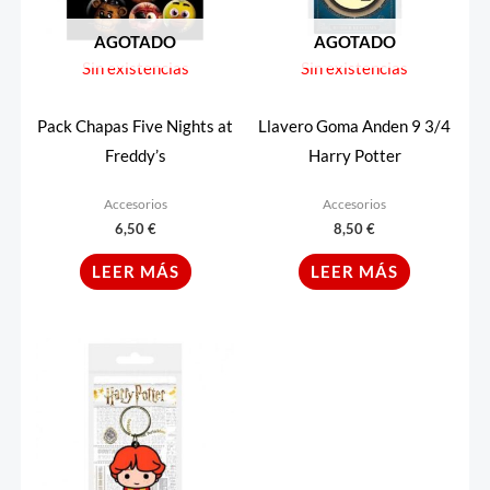
AGOTADO
AGOTADO
Sin existencias
Sin existencias
Pack Chapas Five Nights at
Llavero Goma Anden 9 3/4
Freddy’s
Harry Potter
Accesorios
Accesorios
6,50
€
8,50
€
LEER MÁS
LEER MÁS