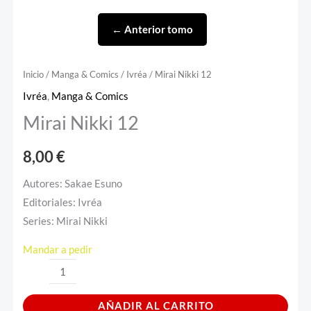
← Anterior tomo
Inicio
/
Manga & Comics
/
Ivréa
/ Mirai Nikki 12
Ivréa
,
Manga & Comics
Mirai Nikki 12
8,00
€
Autores: Sakae Esuno
Editoriales: Ivréa
Series: Mirai Nikki
Mandar a pedir
AÑADIR AL CARRITO