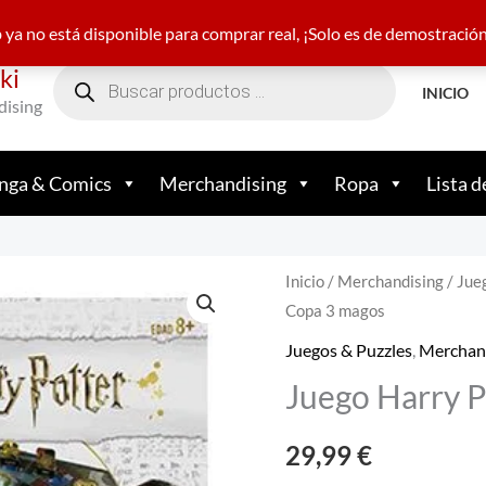
22 21 05 23
nakamamundofriki@gmail.com
+34 682
ya no está disponible para comprar real, ¡Solo es de demostració
Búsqueda
ki
de
productos
INICIO
dising
ga & Comics
Merchandising
Ropa
Lista d
Inicio
/
Merchandising
/
Jue
Copa 3 magos
Juegos & Puzzles
,
Merchan
Juego Harry P
29,99
€