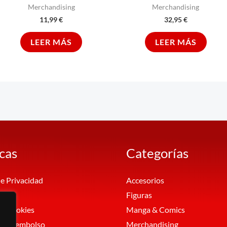
Merchandising
Merchandising
11,99
€
32,95
€
LEER MÁS
LEER MÁS
icas
Categorías
de Privacidad
Accesorios
al
Figuras
de Cookies
Manga & Comics
 de Reembolso
Merchandising