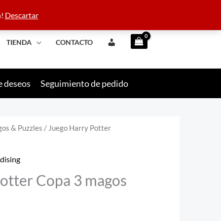
 42 09 10
n!
Descartar
TIENDA
CONTACTO
e deseos
Seguimiento de pedido
gos & Puzzles
/ Juego Harry Potter
dising
otter Copa 3 magos