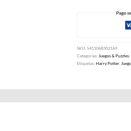
Pago s
SKU:
5411068302169
Categorías:
Juegos & Puzzles
,
Etiquetas:
Harry Potter
,
Juego
Valoraciones (0)