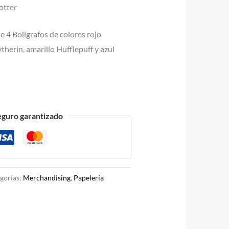
otter
e 4 Bolígrafos de colores rojo
ytherin, amarillo Hufflepuff y azul
eguro garantizado
gorías:
Merchandising
,
Papelería