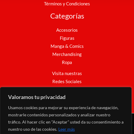
Términos y Condiciones
Categorías
Accesorios
Figuras
Manga & Comics
Merchandising
Ropa
Visita nuestras
Redes Sociales
Facebook
Instagram
WhatsApp
Valoramos tu privacidad
Usamos cookies para mejorar su experiencia de navegación,
mostrarle contenidos personalizados y analizar nuestro
tráfico. Al hacer clic en “Aceptar” usted da su consentimiento a
Copyright © 2026 Nakama Mundo Friki
nuestro uso de las cookies.
Leer más
Web desarrollado por
AdayWeb