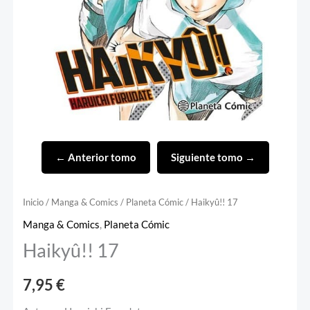
← Anterior tomo
Siguiente tomo →
Inicio
/
Manga & Comics
/
Planeta Cómic
/ Haikyû!! 17
Manga & Comics
,
Planeta Cómic
Haikyû!! 17
7,95
€