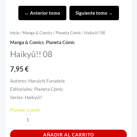
← Anterior tomo
Siguiente tomo →
Inicio
/
Manga & Comics
/
Planeta Cómic
/ Haikyû!! 08
Manga & Comics
,
Planeta Cómic
Haikyû!! 08
7,95
€
Autores: Haruichi Furudate
Editoriales: Planeta Cómic
Series: Haikyû!!
Mandar a pedir
AÑADIR AL CARRITO