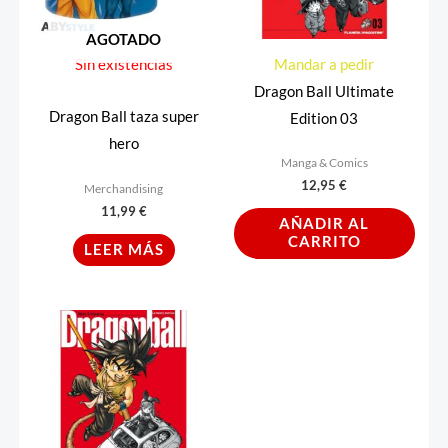
AGOTADO
Sin existencias
Mandar a pedir
Dragon Ball Ultimate
Dragon Ball taza super
Edition 03
hero
Manga & Comics
12,95
€
Merchandising
11,99
€
AÑADIR AL
CARRITO
LEER MÁS