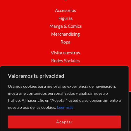
Accesorios
Figuras
Manga & Comics
Merchandising
Ropa
Visita nuestras
Redes Sociales
Facebook
Instagram
WhatsApp
Valoramos tu privacidad
Usamos cookies para mejorar su experiencia de navegación,
mostrarle contenidos personalizados y analizar nuestro
tráfico. Al hacer clic en “Aceptar” usted da su consentimiento a
Copyright © 2026 Nakama Mundo Friki
nuestro uso de las cookies.
Leer más
Web desarrollado por
AdayWeb
Aceptar