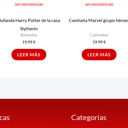
Sin existencias
Sin existencias
ufanda Harry Potter de la casa
Camiseta Marvel grupo héroe
Slytherin
Bufandas
Camisetas
19,99
€
19,99
€
LEER MÁS
LEER MÁS
icas
Categorías