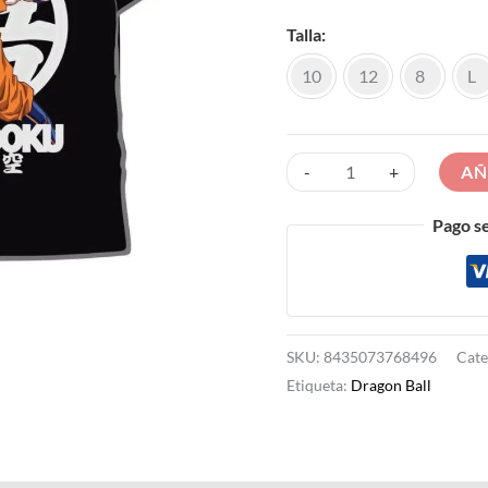
Talla
10
12
8
L
AÑ
-
+
Pago s
SKU:
8435073768496
Cate
Etiqueta:
Dragon Ball