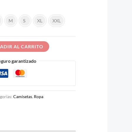
M
S
XL
XXL
ADIR AL CARRITO
eguro garantizado
gorías:
Camisetas
,
Ropa