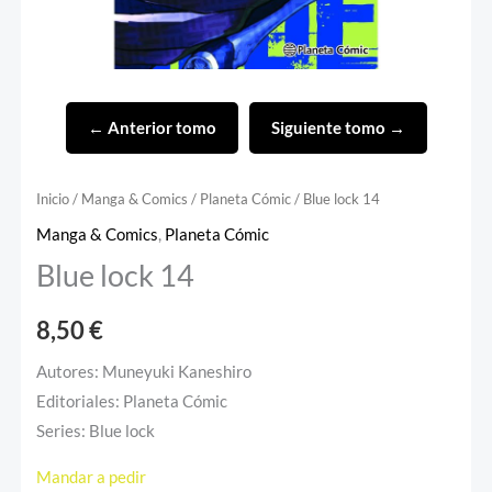
← Anterior tomo
Siguiente tomo →
Inicio
/
Manga & Comics
/
Planeta Cómic
/ Blue lock 14
Manga & Comics
,
Planeta Cómic
Blue lock 14
8,50
€
Autores: Muneyuki Kaneshiro
Editoriales: Planeta Cómic
Series: Blue lock
Mandar a pedir