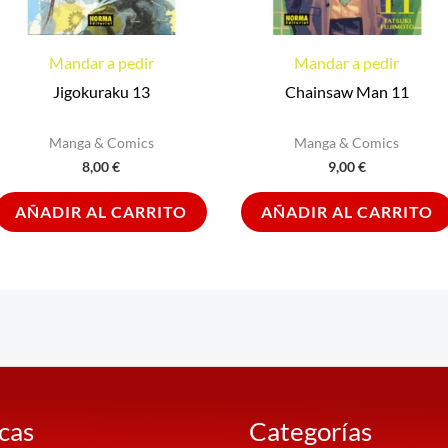
Mandar a pedir
Mandar a pedir
Jigokuraku 13
Chainsaw Man 11
Manga & Comics
Manga & Comics
8,00
€
9,00
€
AÑADIR AL CARRITO
AÑADIR AL CARRITO
icas
Categorías