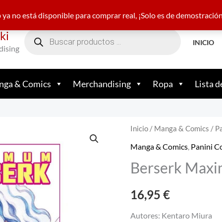
22 21 05 23
nakamamundofriki@gmail.com
+34 682
ya no está disponible para comprar real, ¡Solo es de demostració
Búsqueda
ki
de
productos
INICIO
dising
ga & Comics
Merchandising
Ropa
Lista d
Inicio
/
Manga & Comics
/
Pa
Manga & Comics
,
Panini C
Berserk Max
16,95
€
Autores: Kentaro Miura