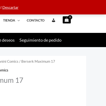
 42 09 10
n!
Descartar
TIENDA
CONTACTO
e deseos
Seguimiento de pedido
nini Comics
/ Berserk Maximum 17
omics
imum 17