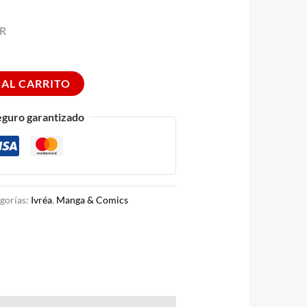
ER
 AL CARRITO
eguro garantizado
gorías:
Ivréa
,
Manga & Comics