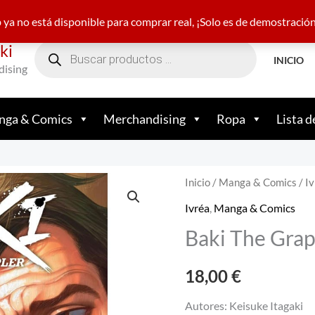
22 21 05 23
nakamamundofriki@gmail.com
+34 682
ya no está disponible para comprar real, ¡Solo es de demostració
Búsqueda
ki
de
productos
INICIO
dising
ga & Comics
Merchandising
Ropa
Lista d
Baki
Inicio
/
Manga & Comics
/
Iv
The
Ivréa
,
Manga & Comics
Grappler
Baki The Grap
08
cantidad
18,00
€
Autores: Keisuke Itagaki