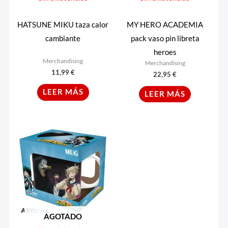
HATSUNE MIKU taza calor
MY HERO ACADEMIA
cambiante
pack vaso pin libreta
heroes
Merchandising
Merchandising
11,99
€
22,95
€
LEER MÁS
LEER MÁS
AGOTADO