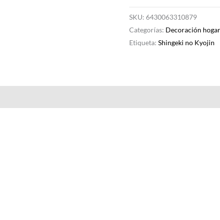
SKU:
6430063310879
Categorías:
Decoración hoga
Etiqueta:
Shingeki no Kyojin
Valoraciones (0)