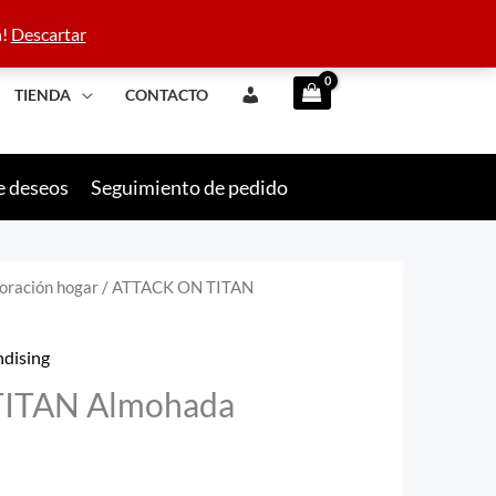
 42 09 10
n!
Descartar
TIENDA
CONTACTO
e deseos
Seguimiento de pedido
oración hogar
/ ATTACK ON TITAN
recio
dising
ctual
ITAN Almohada
:
,99 €.