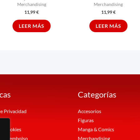
Merchandising
Merchandising
11,99
€
11,99
€
LEER MÁS
LEER MÁS
icas
Categorías
de Privacidad
Accesorios
al
Figuras
de Cookies
Manga & Comics
 de Reembolso
Merchandising