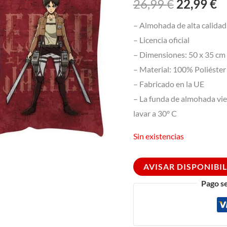
26,99
€
22,99
€
– Almohada de alta calidad
– Licencia oficial
– Dimensiones: 50 x 35 cm
– Material: 100% Poliéster
– Fabricado en la UE
– La funda de almohada vie
lavar a 30° C
Sin existencias
AVISAR DISPONIBI
Pago s